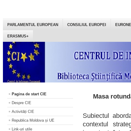
PARLAMENTUL EUROPEAN
CONSILIUL EUROPEI
EURON
ERASMUS+
Pagina de start CIE
Masa rotundă
Despre CIE
Activități CIE
Subiectul aborda
Republica Moldova și UE
contextul strat
Link-uri utile