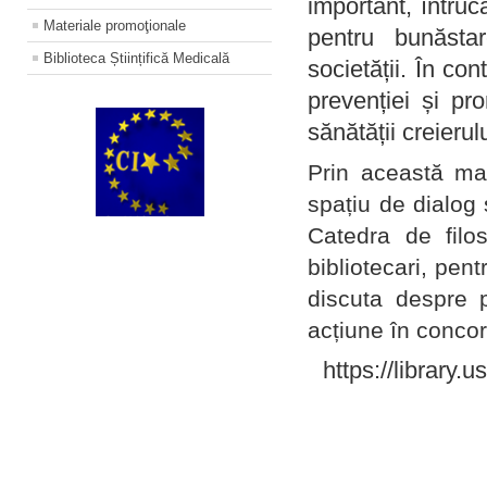
important, întruc
Materiale promoţionale
pentru bunăstar
Biblioteca Științifică Medicală
societății. În con
prevenției și pr
sănătății creierul
Prin această ma
spațiu de dialog 
Catedra de filo
bibliotecari, pent
discuta despre p
acțiune în concord
https://library.