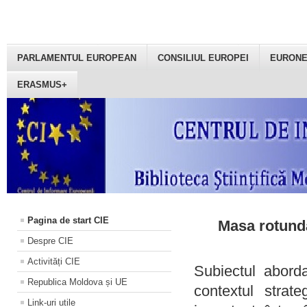
PARLAMENTUL EUROPEAN
CONSILIUL EUROPEI
EURON
ERASMUS+
Pagina de start CIE
Masa rotundă
Despre CIE
Activități CIE
Subiectul aborda
Republica Moldova și UE
contextul strat
Link-uri utile