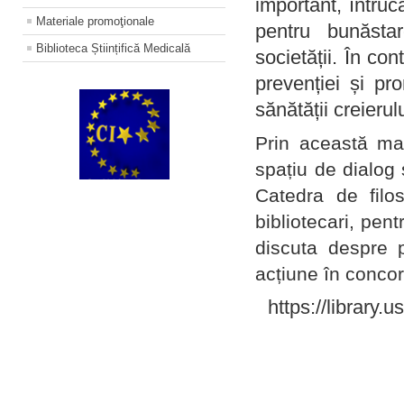
important, întruc
Materiale promoţionale
pentru bunăstar
Biblioteca Științifică Medicală
societății. În con
prevenției și pr
sănătății creierul
Prin această ma
spațiu de dialog 
Catedra de filo
bibliotecari, pent
discuta despre p
acțiune în concord
https://library.