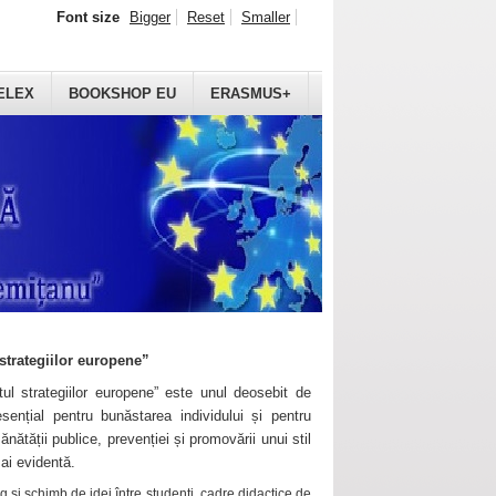
Font size
Bigger
Reset
Smaller
ELEX
BOOKSHOP EU
ERASMUS+
strategiilor europene”
ul strategiilor europene” este unul deosebit de
sențial pentru bunăstarea individului și pentru
ănătății publice, prevenției și promovării unui stil
mai evidentă.
 și schimb de idei între studenți, cadre didactice de