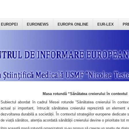
 EUROPEI
EURONEWS
EUROPA ONLINE
EUR-LEX
PR
Masa rotundă “Sănătatea creierului în contextul 
Subiectul abordat în cadrul Mesei rotunde “Sănătatea creierului în context
actual și important, întrucât sănătatea creierului reprezintă un element e
dezvoltarea durabilă a societății. În contextul strategiilor europene dedicate s
de viață sănătos, atenția acordată sănătății creierului devine o prioritate tot 
Prin această masă rotundă organizatorii şi-au propus să creeze un spațiu de dialog