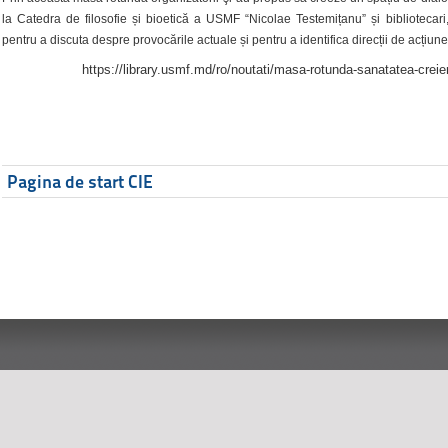
la Catedra de filosofie și bioetică a USMF “Nicolae Testemițanu” și bibliotecari,
pentru a discuta despre provocările actuale și pentru a identifica direcții de acțiune
https://library.usmf.md/ro/noutati/masa-rotunda-sanatatea-creier
Pagina de start CIE