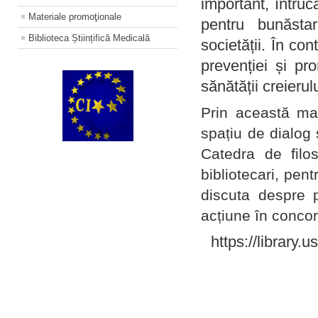
important, întruc
Materiale promoţionale
pentru bunăstar
Biblioteca Științifică Medicală
societății. În con
prevenției și pr
sănătății creierul
Prin această ma
spațiu de dialog 
Catedra de filo
bibliotecari, pent
discuta despre p
acțiune în concord
https://library.