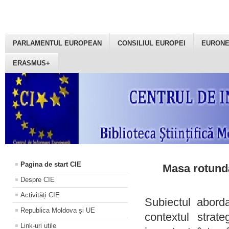
PARLAMENTUL EUROPEAN
CONSILIUL EUROPEI
EURON
ERASMUS+
Pagina de start CIE
Masa rotundă
Despre CIE
Activități CIE
Subiectul aborda
Republica Moldova și UE
contextul strat
Link-uri utile