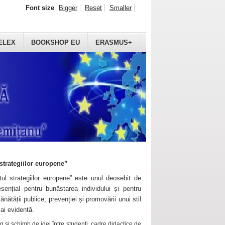
Font size
Bigger
Reset
Smaller
ELEX
BOOKSHOP EU
ERASMUS+
strategiilor europene”
ul strategiilor europene” este unul deosebit de
sențial pentru bunăstarea individului și pentru
ănătății publice, prevenției și promovării unui stil
mai evidentă.
 și schimb de idei între studenți, cadre didactice de