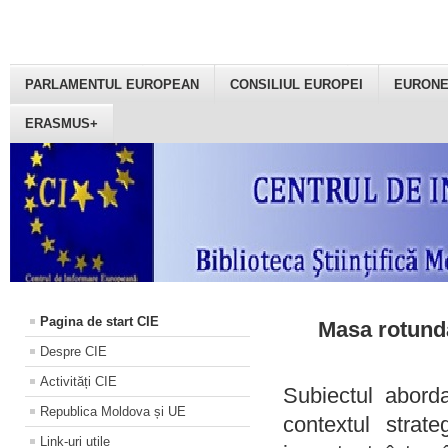
PARLAMENTUL EUROPEAN
CONSILIUL EUROPEI
EURON
ERASMUS+
Pagina de start CIE
Masa rotundă
Despre CIE
Activități CIE
Subiectul aborda
Republica Moldova și UE
contextul strat
Link-uri utile