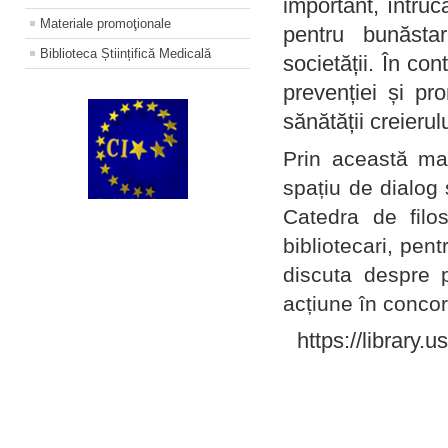
important, întruc
Materiale promoţionale
pentru bunăstar
Biblioteca Științifică Medicală
societății. În con
prevenției și pr
sănătății creierul
Prin această ma
spațiu de dialog 
Catedra de filo
bibliotecari, pent
discuta despre p
acțiune în concord
https://library.