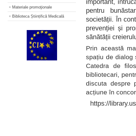
important, întruc
Materiale promoţionale
pentru bunăstar
Biblioteca Științifică Medicală
societății. În con
prevenției și pr
sănătății creierul
Prin această ma
spațiu de dialog 
Catedra de filo
bibliotecari, pent
discuta despre p
acțiune în concord
https://library.