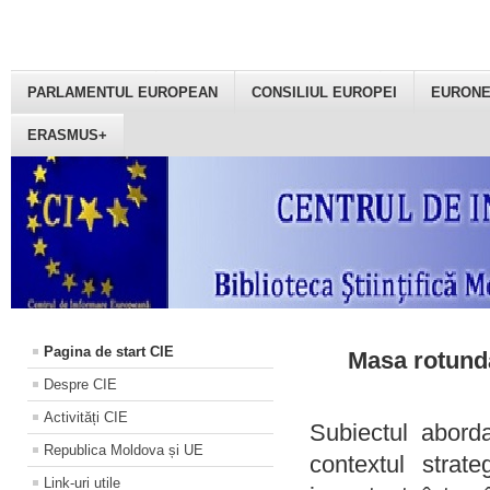
PARLAMENTUL EUROPEAN
CONSILIUL EUROPEI
EURON
ERASMUS+
Pagina de start CIE
Masa rotundă
Despre CIE
Activități CIE
Subiectul aborda
Republica Moldova și UE
contextul strat
Link-uri utile