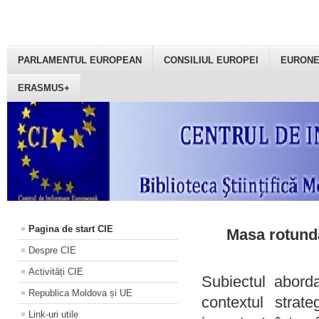
PARLAMENTUL EUROPEAN
CONSILIUL EUROPEI
EURON
ERASMUS+
Pagina de start CIE
Masa rotundă
Despre CIE
Activități CIE
Subiectul aborda
Republica Moldova și UE
contextul strat
Link-uri utile