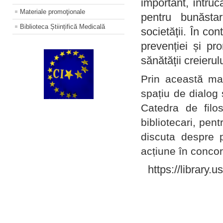
important, întruc
Materiale promoţionale
pentru bunăstar
Biblioteca Științifică Medicală
societății. În con
prevenției și pr
sănătății creierul
Prin această ma
spațiu de dialog 
Catedra de filo
bibliotecari, pent
discuta despre p
acțiune în concord
https://library.