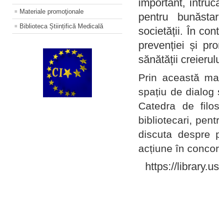
important, întruc
Materiale promoţionale
pentru bunăstar
Biblioteca Științifică Medicală
societății. În con
prevenției și pr
sănătății creierul
Prin această ma
spațiu de dialog 
Catedra de filo
bibliotecari, pent
discuta despre p
acțiune în concord
https://library.