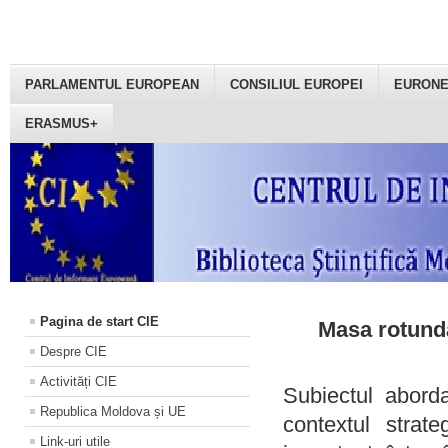
PARLAMENTUL EUROPEAN
CONSILIUL EUROPEI
EURON
ERASMUS+
Pagina de start CIE
Masa rotundă
Despre CIE
Activități CIE
Subiectul aborda
Republica Moldova și UE
contextul strat
Link-uri utile