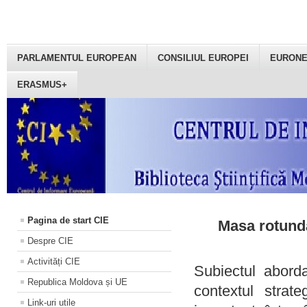
PARLAMENTUL EUROPEAN
CONSILIUL EUROPEI
EURON
ERASMUS+
Pagina de start CIE
Masa rotundă
Despre CIE
Activități CIE
Subiectul aborda
Republica Moldova și UE
contextul strat
Link-uri utile