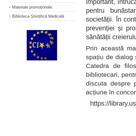
important, întruc
Materiale promoţionale
pentru bunăstar
Biblioteca Științifică Medicală
societății. În con
prevenției și pr
sănătății creierul
Prin această ma
spațiu de dialog 
Catedra de filo
bibliotecari, pent
discuta despre p
acțiune în concord
https://library.