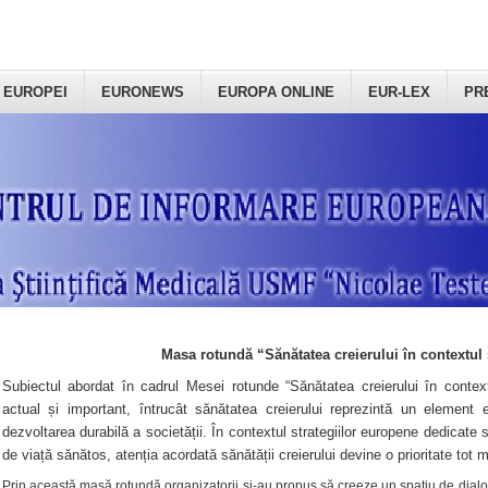
 EUROPEI
EURONEWS
EUROPA ONLINE
EUR-LEX
PR
Masa rotundă “Sănătatea creierului în contextul 
Subiectul abordat în cadrul Mesei rotunde “Sănătatea creierului în context
actual și important, întrucât sănătatea creierului reprezintă un element e
dezvoltarea durabilă a societății. În contextul strategiilor europene dedicate s
de viață sănătos, atenția acordată sănătății creierului devine o prioritate tot 
Prin această masă rotundă organizatorii şi-au propus să creeze un spațiu de dialog