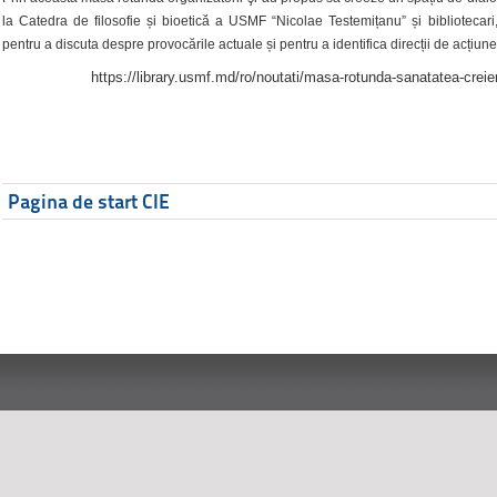
la Catedra de filosofie și bioetică a USMF “Nicolae Testemițanu” și bibliotecari,
pentru a discuta despre provocările actuale și pentru a identifica direcții de acțiune
https://library.usmf.md/ro/noutati/masa-rotunda-sanatatea-creier
Pagina de start CIE