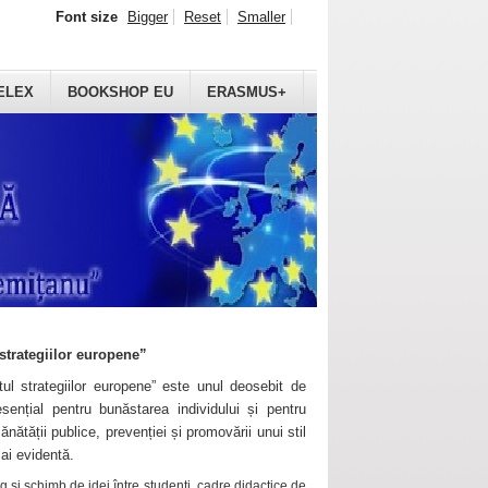
Font size
Bigger
Reset
Smaller
ELEX
BOOKSHOP EU
ERASMUS+
strategiilor europene”
ul strategiilor europene” este unul deosebit de
sențial pentru bunăstarea individului și pentru
ănătății publice, prevenției și promovării unui stil
mai evidentă.
 și schimb de idei între studenți, cadre didactice de