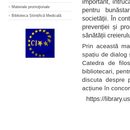
important, întruc
Materiale promoţionale
pentru bunăstar
Biblioteca Științifică Medicală
societății. În con
prevenției și pr
sănătății creierul
Prin această ma
spațiu de dialog 
Catedra de filo
bibliotecari, pent
discuta despre p
acțiune în concord
https://library.