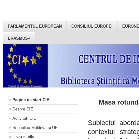
PARLAMENTUL EUROPEAN
CONSILIUL EUROPEI
EURON
ERASMUS+
Pagina de start CIE
Masa rotundă
Despre CIE
Activități CIE
Subiectul aborda
Republica Moldova și UE
contextul strat
Link-uri utile