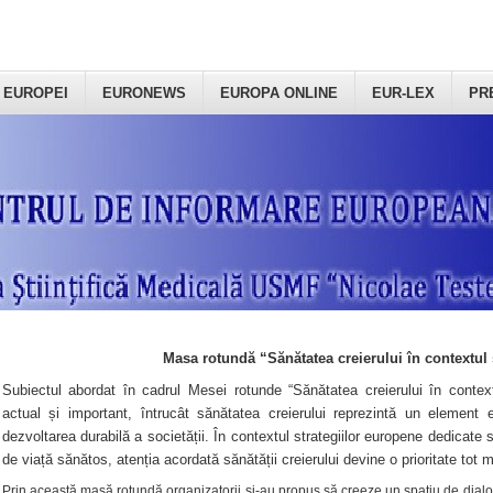
 EUROPEI
EURONEWS
EUROPA ONLINE
EUR-LEX
PR
Masa rotundă “Sănătatea creierului în contextul 
Subiectul abordat în cadrul Mesei rotunde “Sănătatea creierului în context
actual și important, întrucât sănătatea creierului reprezintă un element e
dezvoltarea durabilă a societății. În contextul strategiilor europene dedicate s
de viață sănătos, atenția acordată sănătății creierului devine o prioritate tot 
Prin această masă rotundă organizatorii şi-au propus să creeze un spațiu de dialog