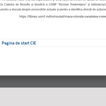
la Catedra de filosofie și bioetică a USMF “Nicolae Testemițanu” și bibliotecari,
pentru a discuta despre provocările actuale și pentru a identifica direcții de acțiune
https://library.usmf.md/ro/noutati/masa-rotunda-sanatatea-creier
Pagina de start CIE