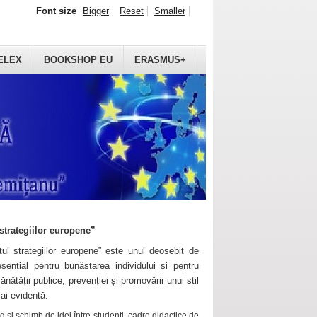
Font size
Bigger
Reset
Smaller
ELEX
BOOKSHOP EU
ERASMUS+
strategiilor europene”
ul strategiilor europene” este unul deosebit de
sențial pentru bunăstarea individului și pentru
ănătății publice, prevenției și promovării unui stil
mai evidentă.
 și schimb de idei între studenți, cadre didactice de