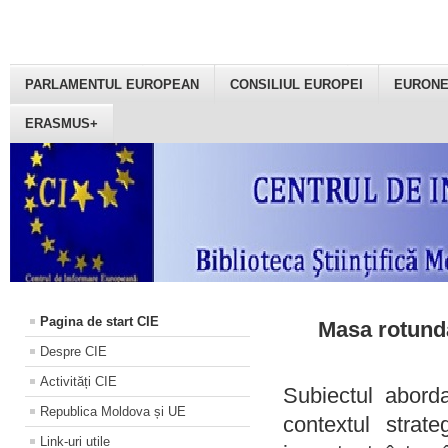
PARLAMENTUL EUROPEAN
CONSILIUL EUROPEI
EURON
ERASMUS+
Pagina de start CIE
Masa rotundă
Despre CIE
Activități CIE
Subiectul aborda
Republica Moldova și UE
contextul strat
Link-uri utile