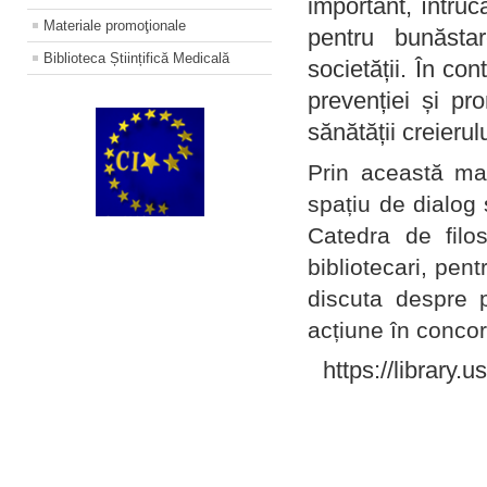
important, întruc
Materiale promoţionale
pentru bunăstar
Biblioteca Științifică Medicală
societății. În con
prevenției și pr
sănătății creierul
Prin această ma
spațiu de dialog 
Catedra de filo
bibliotecari, pent
discuta despre p
acțiune în concord
https://library.