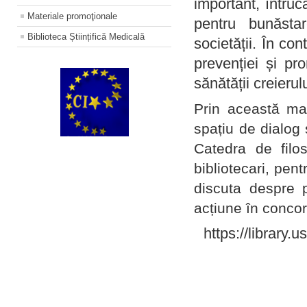
important, întruc
Materiale promoţionale
pentru bunăstar
Biblioteca Științifică Medicală
societății. În con
prevenției și pr
sănătății creierul
Prin această ma
spațiu de dialog 
Catedra de filo
bibliotecari, pent
discuta despre p
acțiune în concord
https://library.