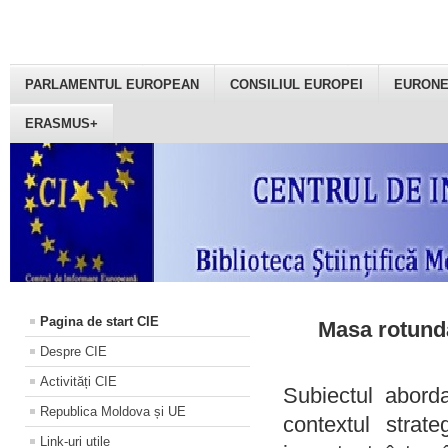
PARLAMENTUL EUROPEAN
CONSILIUL EUROPEI
EURON
ERASMUS+
Pagina de start CIE
Masa rotundă
Despre CIE
Activități CIE
Subiectul aborda
Republica Moldova și UE
contextul strat
Link-uri utile