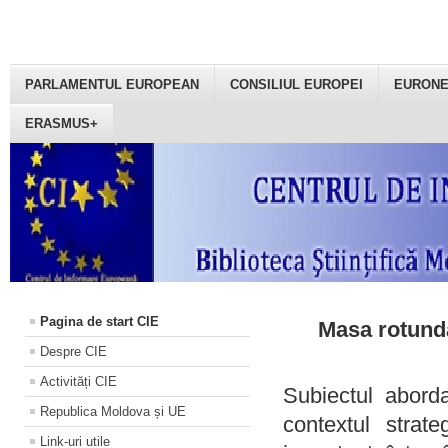
PARLAMENTUL EUROPEAN
CONSILIUL EUROPEI
EURON
ERASMUS+
Pagina de start CIE
Masa rotundă
Despre CIE
Activități CIE
Subiectul aborda
Republica Moldova și UE
contextul strat
Link-uri utile