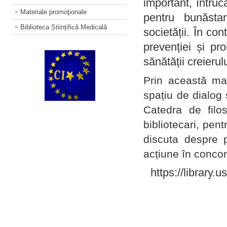
important, întruc
Materiale promoţionale
pentru bunăstar
Biblioteca Științifică Medicală
societății. În con
prevenției și pr
sănătății creierul
Prin această ma
spațiu de dialog 
Catedra de filo
bibliotecari, pent
discuta despre p
acțiune în concord
https://library.