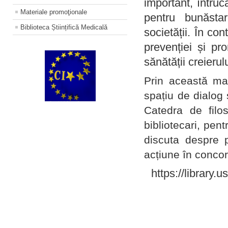
important, întruc
Materiale promoţionale
pentru bunăstar
Biblioteca Științifică Medicală
societății. În con
prevenției și pr
sănătății creierul
Prin această ma
spațiu de dialog 
Catedra de filo
bibliotecari, pent
discuta despre p
acțiune în concord
https://library.