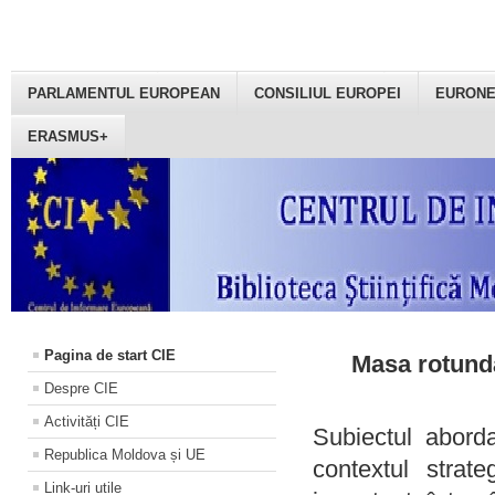
PARLAMENTUL EUROPEAN
CONSILIUL EUROPEI
EURON
ERASMUS+
Pagina de start CIE
Masa rotundă
Despre CIE
Activități CIE
Subiectul aborda
Republica Moldova și UE
contextul strat
Link-uri utile