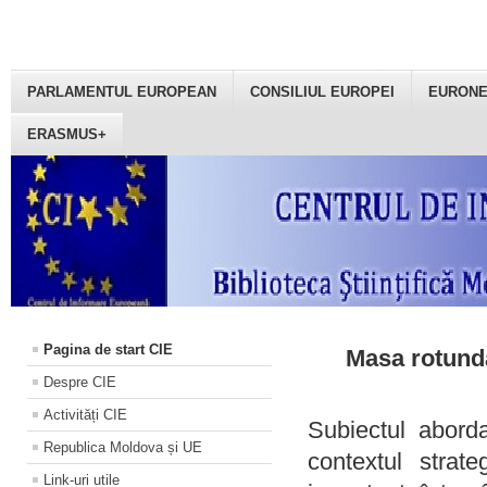
PARLAMENTUL EUROPEAN
CONSILIUL EUROPEI
EURON
ERASMUS+
Pagina de start CIE
Masa rotundă
Despre CIE
Activități CIE
Subiectul aborda
Republica Moldova și UE
contextul strat
Link-uri utile