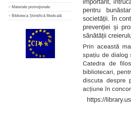
important, întruc
Materiale promoţionale
pentru bunăstar
Biblioteca Științifică Medicală
societății. În con
prevenției și pr
sănătății creierul
Prin această ma
spațiu de dialog 
Catedra de filo
bibliotecari, pent
discuta despre p
acțiune în concord
https://library.