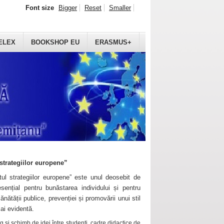
Font size
Bigger
Reset
Smaller
ELEX
BOOKSHOP EU
ERASMUS+
strategiilor europene”
ul strategiilor europene” este unul deosebit de
sențial pentru bunăstarea individului și pentru
ănătății publice, prevenției și promovării unui stil
mai evidentă.
 și schimb de idei între studenți, cadre didactice de