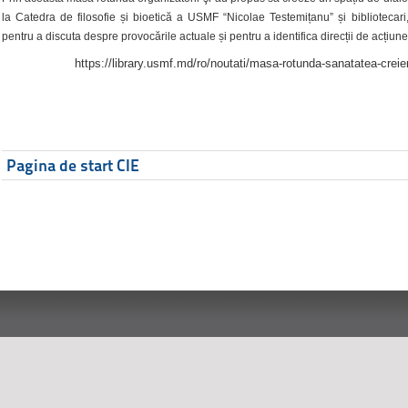
la Catedra de filosofie și bioetică a USMF “Nicolae Testemițanu” și bibliotecari,
pentru a discuta despre provocările actuale și pentru a identifica direcții de acțiune
https://library.usmf.md/ro/noutati/masa-rotunda-sanatatea-creier
Pagina de start CIE