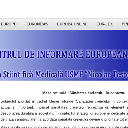
 EUROPEI
EURONEWS
EUROPA ONLINE
EUR-LEX
PR
Masa rotundă “Sănătatea creierului în contextul 
Subiectul abordat în cadrul Mesei rotunde “Sănătatea creierului în context
actual și important, întrucât sănătatea creierului reprezintă un element e
dezvoltarea durabilă a societății. În contextul strategiilor europene dedicate s
de viață sănătos, atenția acordată sănătății creierului devine o prioritate tot 
Prin această masă rotundă organizatorii şi-au propus să creeze un spațiu de dialog