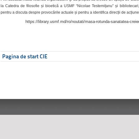
la Catedra de filosofie și bioetică a USMF “Nicolae Testemițanu” și bibliotecari,
pentru a discuta despre provocările actuale și pentru a identifica direcții de acțiune
https://library.usmf.md/ro/noutati/masa-rotunda-sanatatea-creier
Pagina de start CIE