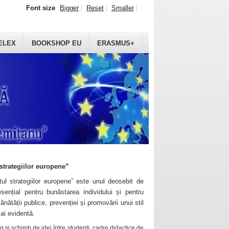
Font size
Bigger
Reset
Smaller
ELEX
BOOKSHOP EU
ERASMUS+
strategiilor europene”
ul strategiilor europene” este unul deosebit de
sențial pentru bunăstarea individului și pentru
ănătății publice, prevenției și promovării unui stil
mai evidentă.
 și schimb de idei între studenți, cadre didactice de