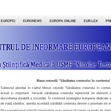
 EUROPEI
EURONEWS
EUROPA ONLINE
EUR-LEX
PR
Masa rotundă “Sănătatea creierului în contextul 
Subiectul abordat în cadrul Mesei rotunde “Sănătatea creierului în context
actual și important, întrucât sănătatea creierului reprezintă un element e
dezvoltarea durabilă a societății. În contextul strategiilor europene dedicate s
de viață sănătos, atenția acordată sănătății creierului devine o prioritate tot 
Prin această masă rotundă organizatorii şi-au propus să creeze un spațiu de dialog