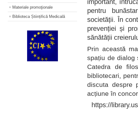
important, întruc
Materiale promoţionale
pentru bunăstar
Biblioteca Științifică Medicală
societății. În con
prevenției și pr
sănătății creierul
Prin această ma
spațiu de dialog 
Catedra de filo
bibliotecari, pent
discuta despre p
acțiune în concord
https://library.