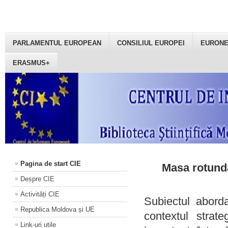
PARLAMENTUL EUROPEAN
CONSILIUL EUROPEI
EURON
ERASMUS+
Pagina de start CIE
Masa rotundă
Despre CIE
Activități CIE
Subiectul aborda
Republica Moldova și UE
contextul strat
Link-uri utile