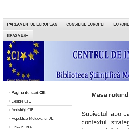
PARLAMENTUL EUROPEAN
CONSILIUL EUROPEI
EURON
ERASMUS+
Pagina de start CIE
Masa rotundă
Despre CIE
Activități CIE
Subiectul aborda
Republica Moldova și UE
contextul strat
Link-uri utile