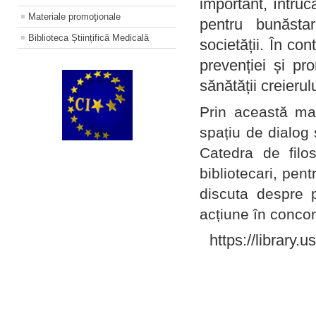
important, întruc
Materiale promoţionale
pentru bunăstar
Biblioteca Științifică Medicală
societății. În con
prevenției și pr
sănătății creierul
Prin această ma
spațiu de dialog 
Catedra de filo
bibliotecari, pent
discuta despre p
acțiune în concord
https://library.