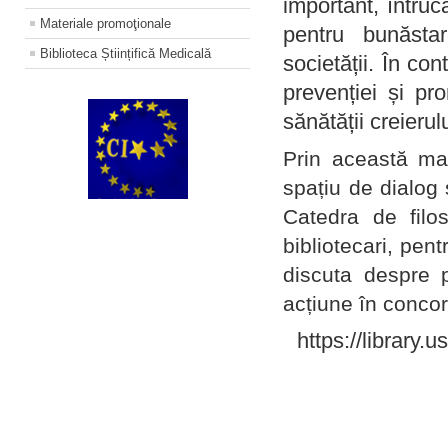
important, întruc
Materiale promoţionale
pentru bunăstar
Biblioteca Științifică Medicală
societății. În con
prevenției și pr
sănătății creierul
Prin această ma
spațiu de dialog 
Catedra de filo
bibliotecari, pent
discuta despre p
acțiune în concord
https://library.