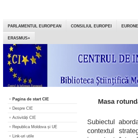
PARLAMENTUL EUROPEAN
CONSILIUL EUROPEI
EURON
ERASMUS+
Pagina de start CIE
Masa rotundă
Despre CIE
Activități CIE
Subiectul aborda
Republica Moldova și UE
contextul strat
Link-uri utile