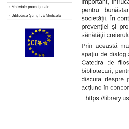
important, întruc
Materiale promoţionale
pentru bunăstar
Biblioteca Științifică Medicală
societății. În con
prevenției și pr
sănătății creierul
Prin această ma
spațiu de dialog 
Catedra de filo
bibliotecari, pent
discuta despre p
acțiune în concord
https://library.