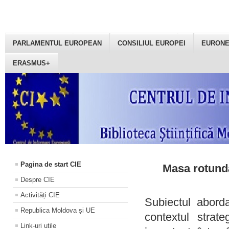
PARLAMENTUL EUROPEAN
CONSILIUL EUROPEI
EURON
ERASMUS+
Pagina de start CIE
Masa rotundă
Despre CIE
Activități CIE
Subiectul aborda
Republica Moldova și UE
contextul strat
Link-uri utile