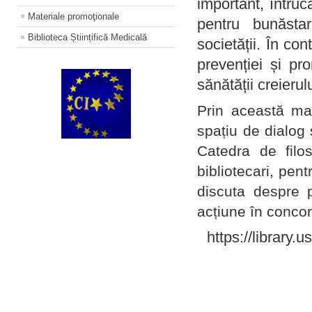
important, întruc
Materiale promoţionale
pentru bunăstar
Biblioteca Științifică Medicală
societății. În con
prevenției și pr
sănătății creierul
Prin această ma
spațiu de dialog 
Catedra de filo
bibliotecari, pent
discuta despre p
acțiune în concord
https://library.