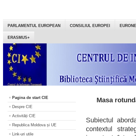
PARLAMENTUL EUROPEAN
CONSILIUL EUROPEI
EURON
ERASMUS+
Pagina de start CIE
Masa rotundă
Despre CIE
Activități CIE
Subiectul aborda
Republica Moldova și UE
contextul strat
Link-uri utile