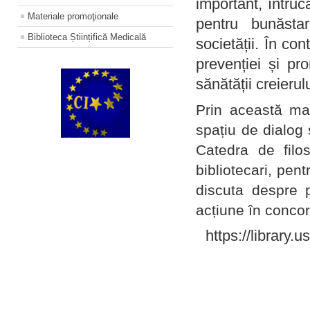
important, întruc
Materiale promoţionale
pentru bunăstar
Biblioteca Științifică Medicală
societății. În con
prevenției și pr
sănătății creierul
Prin această ma
spațiu de dialog 
Catedra de filo
bibliotecari, pent
discuta despre p
acțiune în concord
https://library.