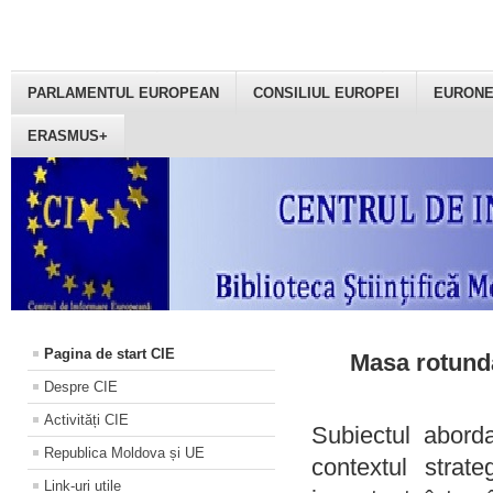
PARLAMENTUL EUROPEAN
CONSILIUL EUROPEI
EURON
ERASMUS+
Pagina de start CIE
Masa rotundă
Despre CIE
Activități CIE
Subiectul aborda
Republica Moldova și UE
contextul strat
Link-uri utile