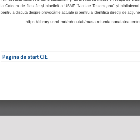
la Catedra de filosofie și bioetică a USMF “Nicolae Testemițanu” și bibliotecari,
pentru a discuta despre provocările actuale și pentru a identifica direcții de acțiune
https://library.usmf.md/ro/noutati/masa-rotunda-sanatatea-creier
Pagina de start CIE