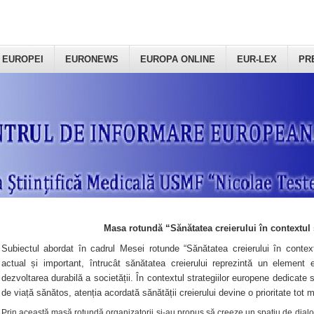
 EUROPEI
EURONEWS
EUROPA ONLINE
EUR-LEX
PR
Masa rotundă “Sănătatea creierului în contextul 
Subiectul abordat în cadrul Mesei rotunde “Sănătatea creierului în context
actual și important, întrucât sănătatea creierului reprezintă un element e
dezvoltarea durabilă a societății. În contextul strategiilor europene dedicate s
de viață sănătos, atenția acordată sănătății creierului devine o prioritate tot 
Prin această masă rotundă organizatorii şi-au propus să creeze un spațiu de dialog