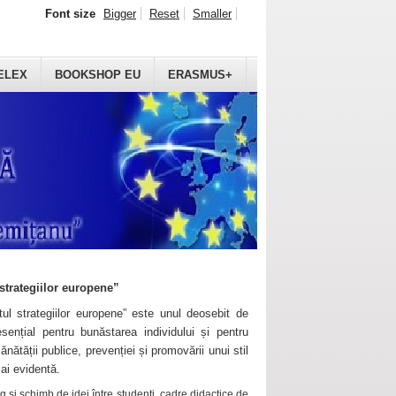
Font size
Bigger
Reset
Smaller
ELEX
BOOKSHOP EU
ERASMUS+
strategiilor europene”
ul strategiilor europene” este unul deosebit de
sențial pentru bunăstarea individului și pentru
ănătății publice, prevenției și promovării unui stil
mai evidentă.
 și schimb de idei între studenți, cadre didactice de