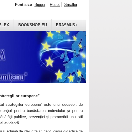
Font size
Bigger
Reset
Smaller
ELEX
BOOKSHOP EU
ERASMUS+
strategiilor europene”
ul strategiilor europene” este unul deosebit de
sențial pentru bunăstarea individului și pentru
ănătății publice, prevenției și promovării unui stil
mai evidentă.
 și schimb de idei între studenți, cadre didactice de