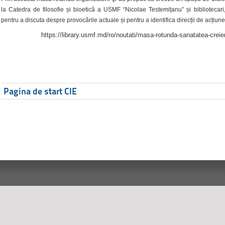
la Catedra de filosofie și bioetică a USMF “Nicolae Testemițanu” și bibliotecari,
pentru a discuta despre provocările actuale și pentru a identifica direcții de acțiune
https://library.usmf.md/ro/noutati/masa-rotunda-sanatatea-creier
Pagina de start CIE