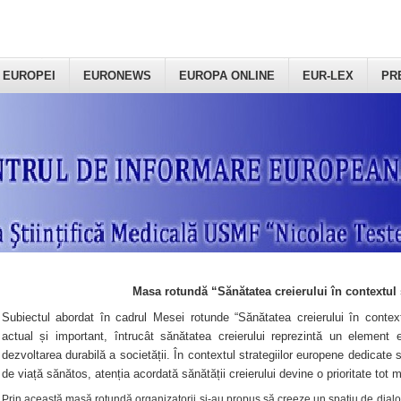
 EUROPEI
EURONEWS
EUROPA ONLINE
EUR-LEX
PR
Masa rotundă “Sănătatea creierului în contextul 
Subiectul abordat în cadrul Mesei rotunde “Sănătatea creierului în context
actual și important, întrucât sănătatea creierului reprezintă un element e
dezvoltarea durabilă a societății. În contextul strategiilor europene dedicate s
de viață sănătos, atenția acordată sănătății creierului devine o prioritate tot 
Prin această masă rotundă organizatorii şi-au propus să creeze un spațiu de dialog