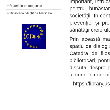
important, întruc
Materiale promoţionale
pentru bunăstar
Biblioteca Științifică Medicală
societății. În con
prevenției și pr
sănătății creierul
Prin această ma
spațiu de dialog 
Catedra de filo
bibliotecari, pent
discuta despre p
acțiune în concord
https://library.