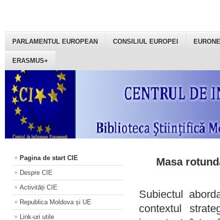
PARLAMENTUL EUROPEAN
CONSILIUL EUROPEI
EURON
ERASMUS+
Pagina de start CIE
Masa rotundă
Despre CIE
Activități CIE
Subiectul aborda
Republica Moldova și UE
contextul strat
Link-uri utile