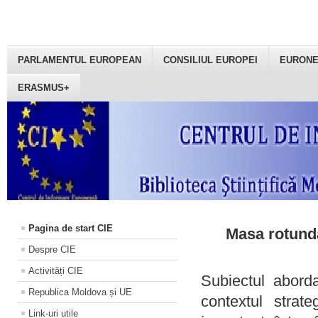
PARLAMENTUL EUROPEAN
CONSILIUL EUROPEI
EURON
ERASMUS+
Pagina de start CIE
Masa rotundă
Despre CIE
Activități CIE
Subiectul aborda
Republica Moldova și UE
contextul strat
Link-uri utile