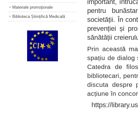
important, întruc
Materiale promoţionale
pentru bunăstar
Biblioteca Științifică Medicală
societății. În con
prevenției și pr
sănătății creierul
Prin această ma
spațiu de dialog 
Catedra de filo
bibliotecari, pent
discuta despre p
acțiune în concord
https://library.