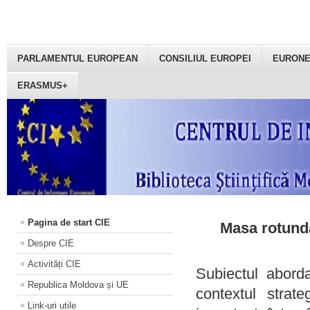
PARLAMENTUL EUROPEAN
CONSILIUL EUROPEI
EURON
ERASMUS+
Pagina de start CIE
Masa rotundă
Despre CIE
Activități CIE
Subiectul aborda
Republica Moldova și UE
contextul strat
Link-uri utile