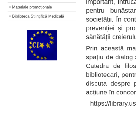
important, întruc
Materiale promoţionale
pentru bunăstar
Biblioteca Științifică Medicală
societății. În con
prevenției și pr
sănătății creierul
Prin această ma
spațiu de dialog 
Catedra de filo
bibliotecari, pent
discuta despre p
acțiune în concord
https://library.