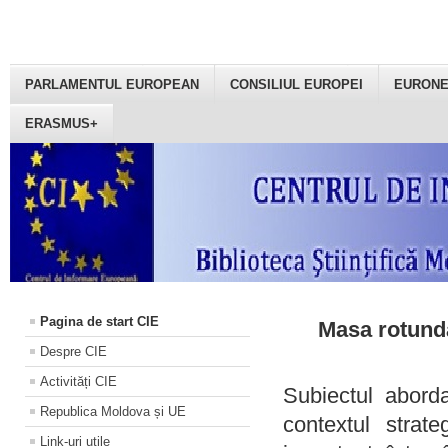
PARLAMENTUL EUROPEAN
CONSILIUL EUROPEI
EURON
ERASMUS+
Pagina de start CIE
Masa rotundă
Despre CIE
Activități CIE
Subiectul aborda
Republica Moldova și UE
contextul strat
Link-uri utile