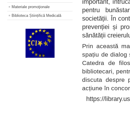
important, întruc
Materiale promoţionale
pentru bunăstar
Biblioteca Științifică Medicală
societății. În con
prevenției și pr
sănătății creierul
Prin această ma
spațiu de dialog 
Catedra de filo
bibliotecari, pent
discuta despre p
acțiune în concord
https://library.