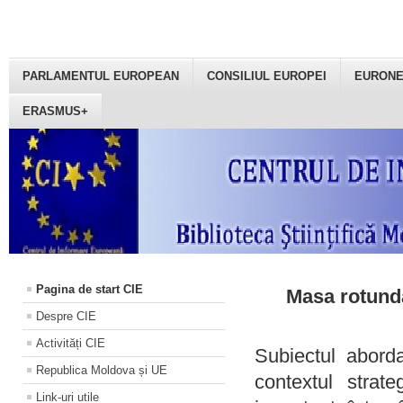
PARLAMENTUL EUROPEAN
CONSILIUL EUROPEI
EURON
ERASMUS+
Pagina de start CIE
Masa rotundă
Despre CIE
Activități CIE
Subiectul aborda
Republica Moldova și UE
contextul strat
Link-uri utile