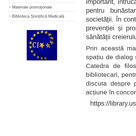
important, întruc
Materiale promoţionale
pentru bunăstar
Biblioteca Științifică Medicală
societății. În con
prevenției și pr
sănătății creierul
Prin această ma
spațiu de dialog 
Catedra de filo
bibliotecari, pent
discuta despre p
acțiune în concord
https://library.