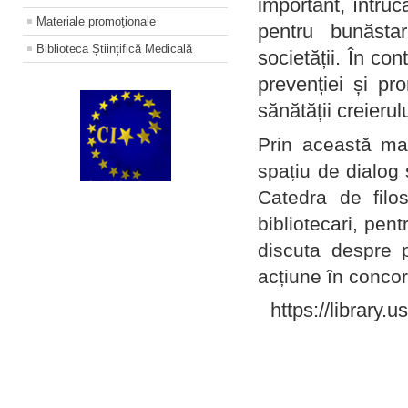
important, întruc
Materiale promoţionale
pentru bunăstar
Biblioteca Științifică Medicală
societății. În con
prevenției și pr
sănătății creierul
Prin această ma
spațiu de dialog 
Catedra de filo
bibliotecari, pent
discuta despre p
acțiune în concord
https://library.