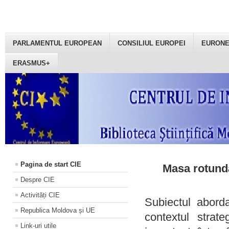
PARLAMENTUL EUROPEAN
CONSILIUL EUROPEI
EURON
ERASMUS+
Pagina de start CIE
Masa rotundă
Despre CIE
Activități CIE
Subiectul aborda
Republica Moldova și UE
contextul strat
Link-uri utile