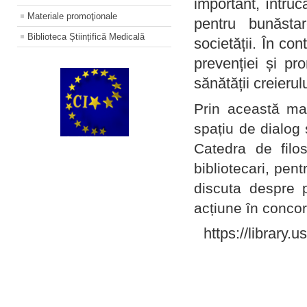
important, întruc
Materiale promoţionale
pentru bunăstar
Biblioteca Științifică Medicală
societății. În con
prevenției și pr
sănătății creierul
Prin această ma
spațiu de dialog 
Catedra de filo
bibliotecari, pent
discuta despre p
acțiune în concord
https://library.