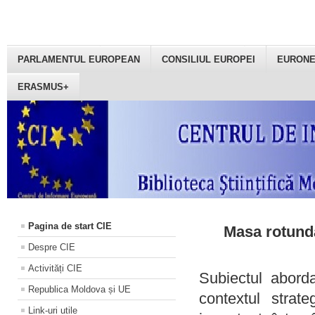
PARLAMENTUL EUROPEAN
CONSILIUL EUROPEI
EURON
ERASMUS+
Pagina de start CIE
Masa rotundă
Despre CIE
Activități CIE
Subiectul aborda
Republica Moldova și UE
contextul strat
Link-uri utile