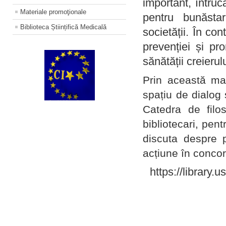
important, întruc
Materiale promoţionale
pentru bunăstar
Biblioteca Științifică Medicală
societății. În con
prevenției și pr
sănătății creierul
Prin această ma
spațiu de dialog 
Catedra de filo
bibliotecari, pent
discuta despre p
acțiune în concord
https://library.