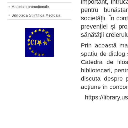
important, întruc
Materiale promoţionale
pentru bunăstar
Biblioteca Științifică Medicală
societății. În con
prevenției și pr
sănătății creierul
Prin această ma
spațiu de dialog 
Catedra de filo
bibliotecari, pent
discuta despre p
acțiune în concord
https://library.