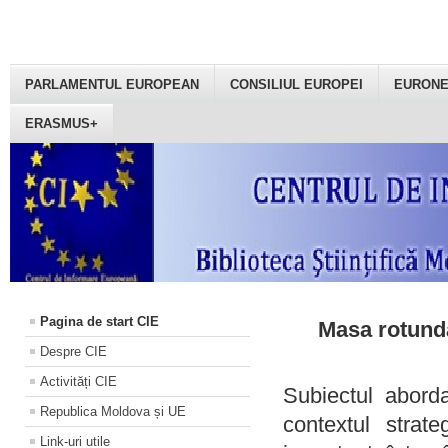
PARLAMENTUL EUROPEAN
CONSILIUL EUROPEI
EURON
ERASMUS+
Pagina de start CIE
Masa rotundă
Despre CIE
Activități CIE
Subiectul aborda
Republica Moldova și UE
contextul strat
Link-uri utile