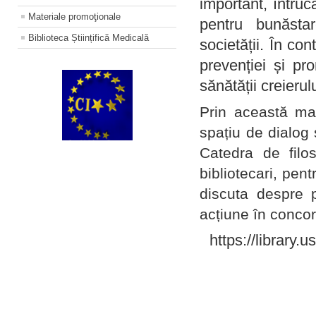
important, întruc
Materiale promoţionale
pentru bunăstar
Biblioteca Științifică Medicală
societății. În con
prevenției și pr
sănătății creierul
Prin această ma
spațiu de dialog 
Catedra de filo
bibliotecari, pent
discuta despre p
acțiune în concord
https://library.