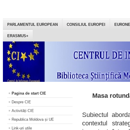
PARLAMENTUL EUROPEAN
CONSILIUL EUROPEI
EURON
ERASMUS+
Pagina de start CIE
Masa rotundă
Despre CIE
Activități CIE
Subiectul aborda
Republica Moldova și UE
contextul strat
Link-uri utile