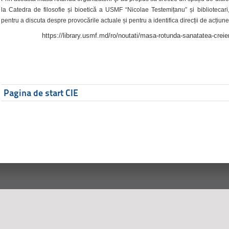
la Catedra de filosofie și bioetică a USMF “Nicolae Testemițanu” și bibliotecari,
pentru a discuta despre provocările actuale și pentru a identifica direcții de acțiune
https://library.usmf.md/ro/noutati/masa-rotunda-sanatatea-creier
Pagina de start CIE