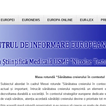
 EUROPEI
EURONEWS
EUROPA ONLINE
EUR-LEX
PR
Masa rotundă “Sănătatea creierului în contextul 
Subiectul abordat în cadrul Mesei rotunde “Sănătatea creierului în context
actual și important, întrucât sănătatea creierului reprezintă un element e
dezvoltarea durabilă a societății. În contextul strategiilor europene dedicate s
de viață sănătos, atenția acordată sănătății creierului devine o prioritate tot 
Prin această masă rotundă organizatorii şi-au propus să creeze un spațiu de dialog