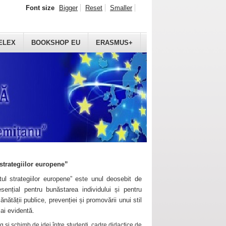
Font size
Bigger
Reset
Smaller
ELEX
BOOKSHOP EU
ERASMUS+
strategiilor europene”
ul strategiilor europene” este unul deosebit de
sențial pentru bunăstarea individului și pentru
ănătății publice, prevenției și promovării unui stil
mai evidentă.
 și schimb de idei între studenți, cadre didactice de