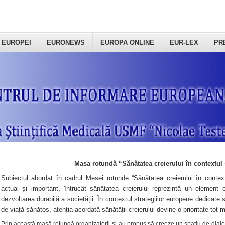
 EUROPEI
EURONEWS
EUROPA ONLINE
EUR-LEX
PR
Masa rotundă “Sănătatea creierului în contextul 
Subiectul abordat în cadrul Mesei rotunde “Sănătatea creierului în context
actual și important, întrucât sănătatea creierului reprezintă un element e
dezvoltarea durabilă a societății. În contextul strategiilor europene dedicate s
de viață sănătos, atenția acordată sănătății creierului devine o prioritate tot 
Prin această masă rotundă organizatorii şi-au propus să creeze un spațiu de dialog