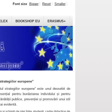
Font size
Bigger
Reset
Smaller
ELEX
BOOKSHOP EU
ERASMUS+
strategiilor europene”
ul strategiilor europene” este unul deosebit de
sențial pentru bunăstarea individului și pentru
ănătății publice, prevenției și promovării unui stil
mai evidentă.
 și schimb de idei între studenți, cadre didactice de