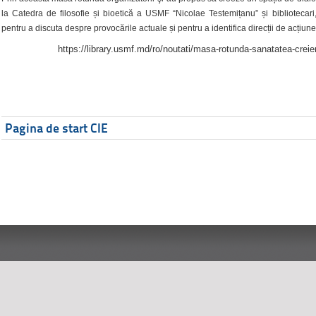
la Catedra de filosofie și bioetică a USMF “Nicolae Testemițanu” și bibliotecari,
pentru a discuta despre provocările actuale și pentru a identifica direcții de acțiune
https://library.usmf.md/ro/noutati/masa-rotunda-sanatatea-creier
Pagina de start CIE