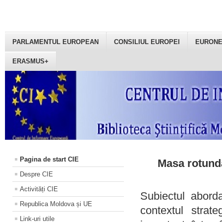
PARLAMENTUL EUROPEAN
CONSILIUL EUROPEI
EURON
ERASMUS+
Pagina de start CIE
Masa rotundă
Despre CIE
Activități CIE
Subiectul aborda
Republica Moldova și UE
contextul strat
Link-uri utile