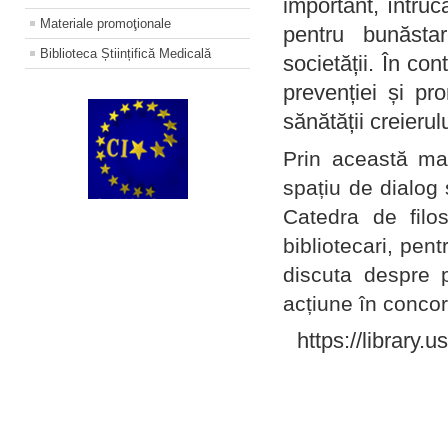
important, întruc
Materiale promoţionale
pentru bunăstar
Biblioteca Științifică Medicală
societății. În con
prevenției și pr
sănătății creierul
Prin această ma
spațiu de dialog 
Catedra de filo
bibliotecari, pent
discuta despre p
acțiune în concord
https://library.