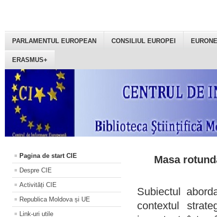
PARLAMENTUL EUROPEAN
CONSILIUL EUROPEI
EURON
ERASMUS+
Pagina de start CIE
Masa rotundă
Despre CIE
Activități CIE
Subiectul aborda
Republica Moldova și UE
contextul strat
Link-uri utile