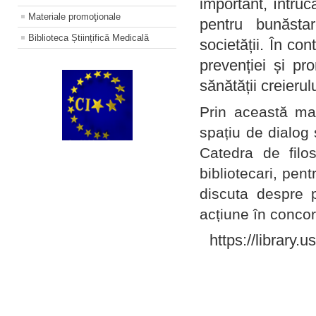
important, întruc
Materiale promoţionale
pentru bunăstar
Biblioteca Științifică Medicală
societății. În con
prevenției și pr
sănătății creierul
Prin această ma
spațiu de dialog 
Catedra de filo
bibliotecari, pent
discuta despre p
acțiune în concord
https://library.