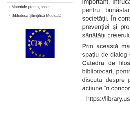
important, întruc
Materiale promoţionale
pentru bunăstar
Biblioteca Științifică Medicală
societății. În con
prevenției și pr
sănătății creierul
Prin această ma
spațiu de dialog 
Catedra de filo
bibliotecari, pent
discuta despre p
acțiune în concord
https://library.