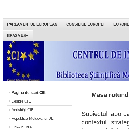
PARLAMENTUL EUROPEAN
CONSILIUL EUROPEI
EURON
ERASMUS+
Pagina de start CIE
Masa rotundă
Despre CIE
Activități CIE
Subiectul aborda
Republica Moldova și UE
contextul strat
Link-uri utile