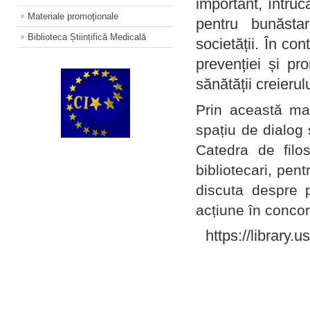
important, întruc
Materiale promoţionale
pentru bunăstar
Biblioteca Științifică Medicală
societății. În con
prevenției și pr
sănătății creierul
Prin această ma
spațiu de dialog 
Catedra de filo
bibliotecari, pent
discuta despre p
acțiune în concord
https://library.