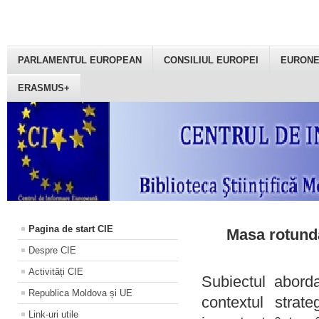
PARLAMENTUL EUROPEAN
CONSILIUL EUROPEI
EURON
ERASMUS+
Pagina de start CIE
Masa rotundă
Despre CIE
Activități CIE
Subiectul aborda
Republica Moldova și UE
contextul strat
Link-uri utile