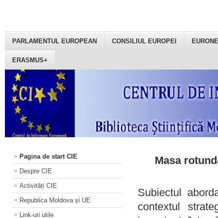
PARLAMENTUL EUROPEAN
CONSILIUL EUROPEI
EURON
ERASMUS+
Pagina de start CIE
Masa rotundă
Despre CIE
Activități CIE
Subiectul aborda
Republica Moldova și UE
contextul strat
Link-uri utile