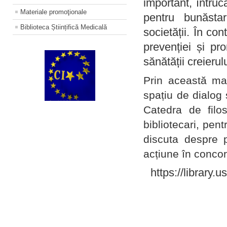
important, întruc
Materiale promoţionale
pentru bunăstar
Biblioteca Științifică Medicală
societății. În con
prevenției și pr
sănătății creierul
Prin această ma
spațiu de dialog 
Catedra de filo
bibliotecari, pent
discuta despre p
acțiune în concord
https://library.