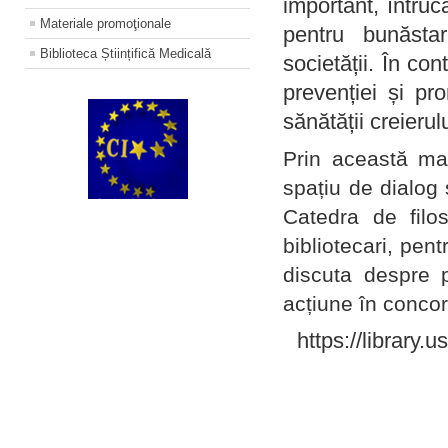
important, întruc
Materiale promoţionale
pentru bunăstar
Biblioteca Științifică Medicală
societății. În con
prevenției și pr
sănătății creierul
Prin această ma
spațiu de dialog 
Catedra de filo
bibliotecari, pent
discuta despre p
acțiune în concord
https://library.