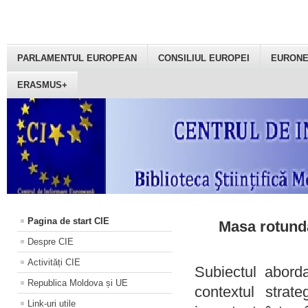
PARLAMENTUL EUROPEAN
CONSILIUL EUROPEI
EURON
ERASMUS+
Pagina de start CIE
Masa rotundă
Despre CIE
Activități CIE
Subiectul aborda
Republica Moldova și UE
contextul strat
Link-uri utile