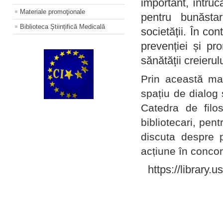
important, întruc
Materiale promoţionale
pentru bunăstar
Biblioteca Științifică Medicală
societății. În con
prevenției și pr
sănătății creierul
Prin această ma
spațiu de dialog 
Catedra de filo
bibliotecari, pent
discuta despre p
acțiune în concord
https://library.