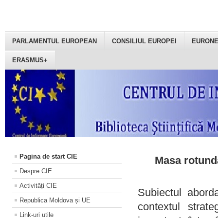
PARLAMENTUL EUROPEAN
CONSILIUL EUROPEI
EURON
ERASMUS+
Pagina de start CIE
Masa rotundă
Despre CIE
Activități CIE
Subiectul aborda
Republica Moldova și UE
contextul strat
Link-uri utile