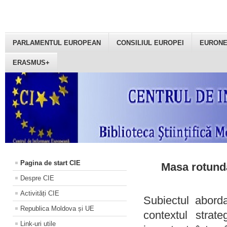
PARLAMENTUL EUROPEAN
CONSILIUL EUROPEI
EURON
ERASMUS+
Pagina de start CIE
Masa rotundă
Despre CIE
Activități CIE
Subiectul aborda
Republica Moldova și UE
contextul strat
Link-uri utile