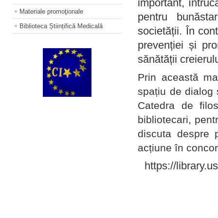
important, întruc
Materiale promoţionale
pentru bunăstar
Biblioteca Științifică Medicală
societății. În con
prevenției și pr
sănătății creierul
Prin această ma
spațiu de dialog 
Catedra de filo
bibliotecari, pent
discuta despre p
acțiune în concord
https://library.