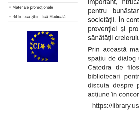
important, întruc
Materiale promoţionale
pentru bunăstar
Biblioteca Științifică Medicală
societății. În con
prevenției și pr
sănătății creierul
Prin această ma
spațiu de dialog 
Catedra de filo
bibliotecari, pent
discuta despre p
acțiune în concord
https://library.