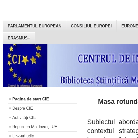
PARLAMENTUL EUROPEAN
CONSILIUL EUROPEI
EURON
ERASMUS+
Pagina de start CIE
Masa rotundă
Despre CIE
Activități CIE
Subiectul aborda
Republica Moldova și UE
contextul strat
Link-uri utile