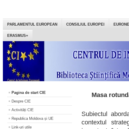
PARLAMENTUL EUROPEAN
CONSILIUL EUROPEI
EURON
ERASMUS+
Pagina de start CIE
Masa rotundă
Despre CIE
Activități CIE
Subiectul aborda
Republica Moldova și UE
contextul strat
Link-uri utile