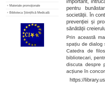
important, întruc
Materiale promoţionale
pentru bunăstar
Biblioteca Științifică Medicală
societății. În con
prevenției și pr
sănătății creierul
Prin această ma
spațiu de dialog 
Catedra de filo
bibliotecari, pent
discuta despre p
acțiune în concord
https://library.